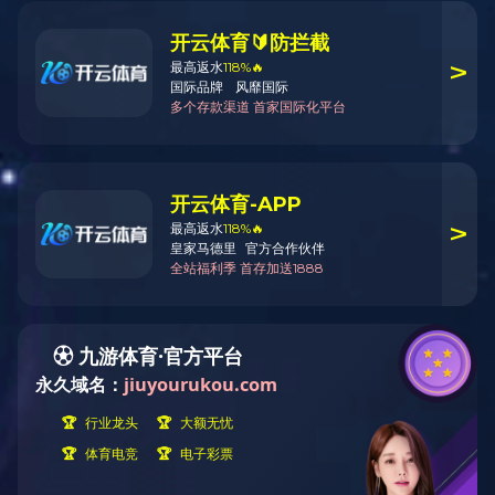
无尘投料站适用于制药、化工、食品、电池材料等行业
中、小袋料的拆包、投放、筛分和卸料。拆包时由于除尘
风机的作用，可以避免物料粉尘的到处飞扬。当物料解袋