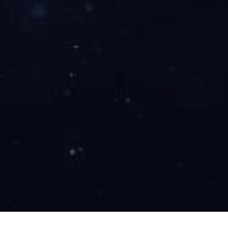
除尘器
直线振动筛
可弯曲螺旋输送机
新闻中心
新闻中心
技术文章
服务热线
13820072657,1380218348
客服服务时段：周一至周日，8:30 -
20:30，节假日不休

