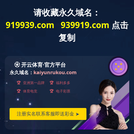
欢迎访问乐竞体育·乐竞官方网站网站！
服务热线：022-86875277,022-26913788

首页
>
产品中心
>
除尘器
>