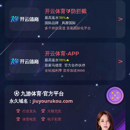
CCQ除尘器
产品中心
关于我们
产品中心