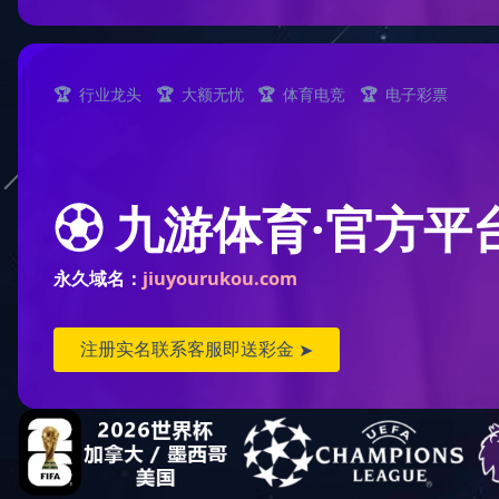
产品中心

可弯曲螺旋输送机