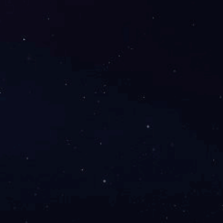
13820072657,13802183
客服服务时段：周一至周日，8:30 -
20:30，节假日不休


旋输送机价格等相关信息