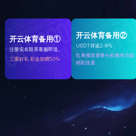
关于我们
产品中心