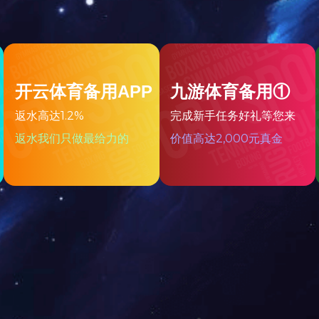
共 1 条记录，当前 1 / 1 页 首页 上一页 下一页 
新闻中心