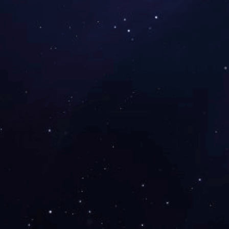
乐竞体育（中国）
乐竞体育·乐竞官方网站
留言反馈
电动真空上料机
混合机用真空上料机
无尘投料站
自动拆包机
自动称重配料系统
除尘器
直线振动筛
可弯曲螺旋输送机
乐竞体育·乐竞官方网