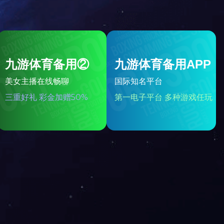
末页 跳转到第
页
服务热线